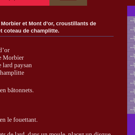
Morbier et Mont d’or, croustillants de
t coteau de champlitte.
d’or
e Morbier
e lard paysan
Champlitte
 en bâtonnets.
n le fouettant.
ets de lard, dans un moule, placez un disque