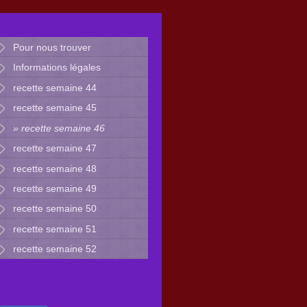
Pour nous trouver
Informations légales
recette semaine 44
recette semaine 45
recette semaine 46
recette semaine 47
recette semaine 48
recette semaine 49
recette semaine 50
recette semaine 51
recette semaine 52