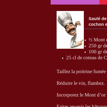
Sauté de 
cochon e
½ Mont 
250 gr d
100 gr d
25 cl de coteau de 
Taillez la poitrine fumée
Réduire le vin, flambez.
Incorporez le Mont d’or e
Faites revenir les bâtonn