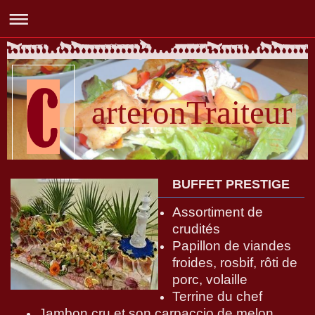
arteronTraiteur
BUFFET PRESTIGE
Assortiment de
crudités
Papillon de viandes
froides, rosbif, rôti de
porc, volaille
Terrine du chef
Jambon cru et son carpaccio de melon