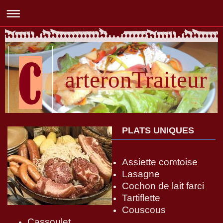
arteronTraiteur
PLATS UNIQUES
Assiette comtoise
Lasagne
Cochon de lait farci
Tartiflette
Couscous
Cassoulet