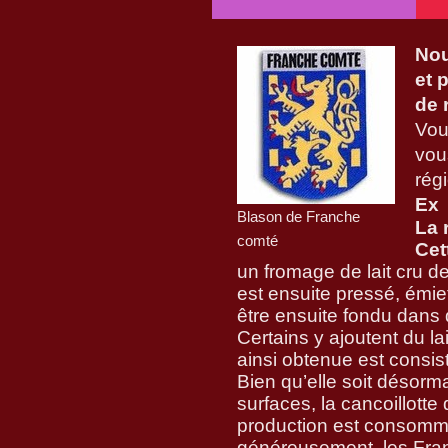
Nou
et 
de 
Vou
vou
régi
Ex 
Blason de Franche
La 
comté
Cet
un fromage de lait cru de
est ensuite pressé, émiet
être ensuite fondu dans 
Certains y ajoutent du la
ainsi obtenue est consi
Bien qu’elle soit désor
surfaces, la cancoillot
production est consomm
généreusement, les Fra