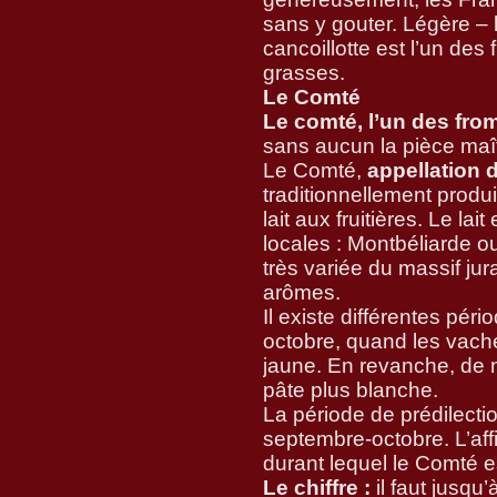
sans y gouter. Légère – 
cancoillotte est l’un de
grasses.
Le Comté
Le comté, l’un des fr
sans aucun la pièce maî
Le Comté,
appellation 
traditionnellement produi
lait aux fruitières. Le l
locales : Montbéliarde ou
très variée du massif jur
arômes.
Il existe différentes pér
octobre, quand les vache
jaune. En revanche, de n
pâte plus blanche.
La période de prédilecti
septembre-octobre. L’af
durant lequel le Comté es
Le chiffre :
il faut jusqu’