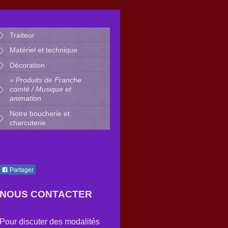
Traiteur
Matériel et technique
Décoration
Produits de Franche
comté / Musique et
animation
Notre boucherie et
charcuterie
Partager
NOUS CONTACTER
Pour discuter des modalités