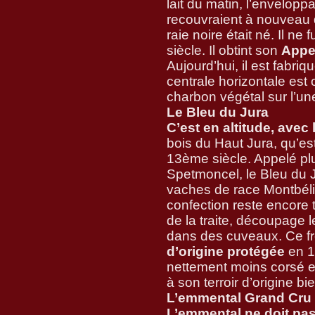
lait du matin, l’envelopp
recouvraient à nouveau du
raie noire était né. Il ne 
siècle. Il obtint son
Appel
Aujourd’hui, il est fabriq
centrale horizontale es
charbon végétal sur l’u
Le Bleu du Jura
C’est en altitude, avec 
bois du Haut Jura, qu’es
13ème siècle. Appelé p
Spetmoncel, le Bleu du Ju
vaches de race Montbéli
confection reste encore 
de la traite, découpage 
dans des cuveaux. Ce f
d’origine protégée
en 1
nettement moins corsé 
à son terroir d’origine bi
L’emmental Grand Cru
L’emmental ne doit pas