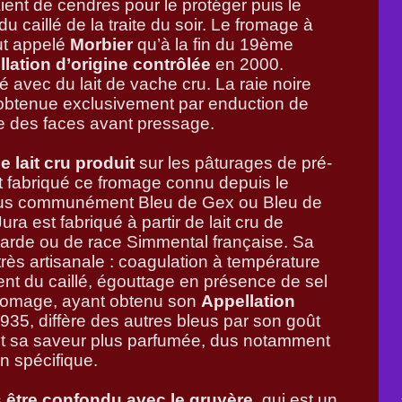
aient de cendres pour le protéger puis le
 caillé de la traite du soir. Le fromage à
fut appelé
Morbier
qu’à la fin du 19ème
lation d’origine contrôlée
en 2000.
ué avec du lait de vache cru. La raie noire
t obtenue exclusivement par enduction de
ne des faces avant pressage.
le lait cru produit
sur les pâturages de pré-
t fabriqué ce fromage connu depuis le
lus communément Bleu de Gex ou Bleu de
ra est fabriqué à partir de lait cru de
arde ou de race Simmental française. Sa
très artisanale : coagulation à température
lent du caillé, égouttage en présence de sel
romage, ayant obtenu son
Appellation
935, diffère des autres bleus par son goût
et sa saveur plus parfumée, dus notamment
en spécifique.
 être confondu avec le gruyère
, qui est un