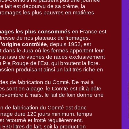
le lait est dépourvu de sa crème, la
s fromages les plus pauvres en matières
omages les plus consommés
en France est
tresse de nos plateaux de fromages.
d’origine contrôlée
, depuis 1952, est
t dans le Jura où les fermes apportent leur
ait est issu de vaches de races exclusivement
 Pie Rouge de l’Est, qui broutent la flore,
assien produisant ainsi un lait très riche en
iodes de fabrication du Comté. De mai à
s sont en alpage, le Comté est dit à pâte
ovembre à mars, le lait de foin donne une
on de fabrication du Comté est donc
finage dure 120 jours minimum, temps
t retourné et frotté régulièrement.
à 530 litres de lait, soit la production