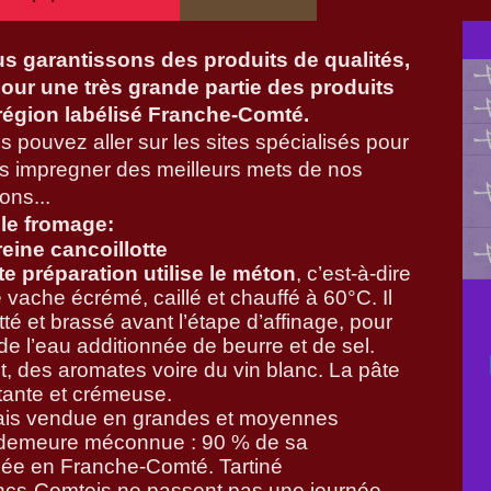
s garantissons des produits de qualités,
pour une très grande partie des produits
région labélisé Franche-Comté.
s pouvez aller sur les sites spécialisés pour
s impregner des meilleurs mets de nos
ons...
le fromage:
reine cancoillotte
te préparation utilise le méton
, c’est-à-dire
 vache écrémé, caillé et chauffé à 60°C. Il
té et brassé avant l’étape d’affinage, pour
de l’eau additionnée de beurre et de sel.
it, des aromates voire du vin blanc. La pâte
stante et crémeuse.
mais vendue en grandes et moyennes
te demeure méconnue : 90 % de sa
ée en Franche-Comté. Tartiné
ncs-Comtois ne passent pas une journée