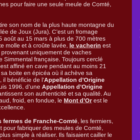
ches pour faire une seule meule de Comté,
tire son nom de la plus haute montagne du
lée de Joux (Jura). C’est un fromage
15 août au 15 mars à plus de 700 mètres
te molle et à croûte lavée,
le vacherin
est
ru, provenant uniquement de vaches
e Simmental française. Toujours cerclé
l est affiné en cave pendant au moins 21
 sa boite en épicéa où il achève sa
il bénéficie de l’
Appellation d’Origine
uis 1996, d’une
Appellation d’Origine
tissent son authenticité et sa qualité. Au
haud, froid, en fondue, le
Mont d’Or
est le
xcellence.
es fermes de Franche-Comté
, les fermiers,
it pour fabriquer des meules de Comté,
s simple à réaliser. Ils faisaient cailler le