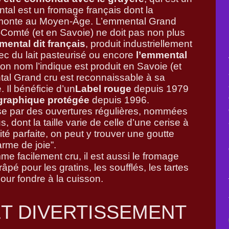
tal est un fromage français dont la
remonte au Moyen-Âge. L’emmental Grand
-Comté (et en Savoie) ne doit pas non plus
mental dit français
, produit industriellement
ec du lait pasteurisé ou encore
l’emmental
on nom l’indique est produit en Savoie (et
al Grand cru est reconnaissable à sa
 Il bénéficie d’un
Label rouge
depuis 1979
graphique protégée
depuis 1996.
se par des ouvertures régulières, nommées
, dont la taille varie de celle d’une cerise à
ité parfaite, on peut y trouver une goutte
arme de joie”.
e facilement cru, il est aussi le fromage
râpé pour les gratins, les soufflés, les tartes
pour fondre à la cuisson.
T DIVERTISSEMENT